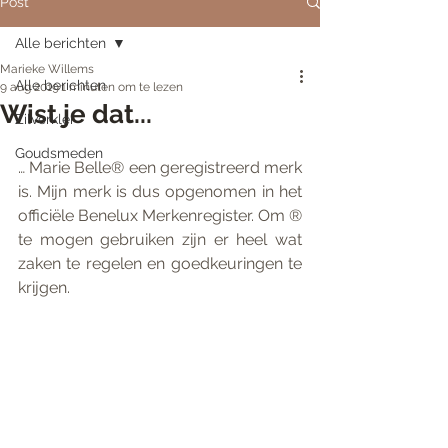
Post
Alle berichten
Marieke Willems
Alle berichten
9 aug 2019
1 minuten om te lezen
Wist je dat...
Zilverklei
Goudsmeden
… Marie Belle® een geregistreerd merk 
is. Mijn merk is dus opgenomen in het 
officiële Benelux Merkenregister. Om ® 
te mogen gebruiken zijn er heel wat 
zaken te regelen en goedkeuringen te 
krijgen. 