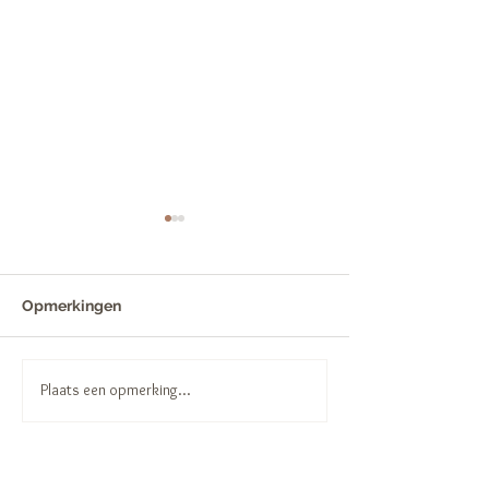
Opmerkingen
Art Clay Silver
Plaats een opmerking...
Mijn zilveren juweel is
zwart geworden!