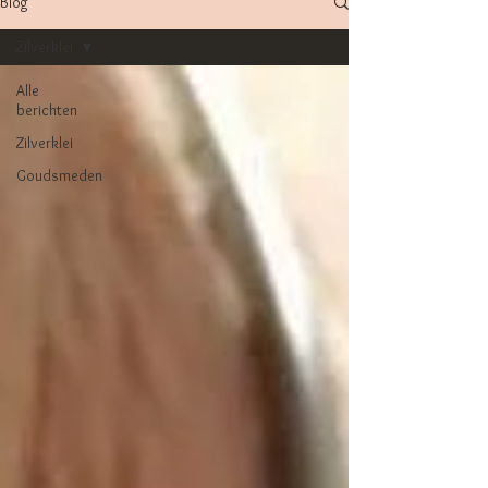
Blog
Zilverklei
Alle
berichten
Zilverklei
Goudsmeden