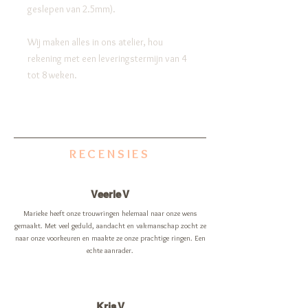
geslepen van 2.5mm).
Wij maken alles in ons atelier, hou
rekening met een leveringstermijn van 4
tot 8 weken.
RECENSIES
Veerle V
Marieke heeft onze trouwringen helemaal naar onze wens
gemaakt. Met veel geduld, aandacht en vakmanschap zocht ze
naar onze voorkeuren en maakte ze onze prachtige ringen. Een
echte aanrader.
Kris V