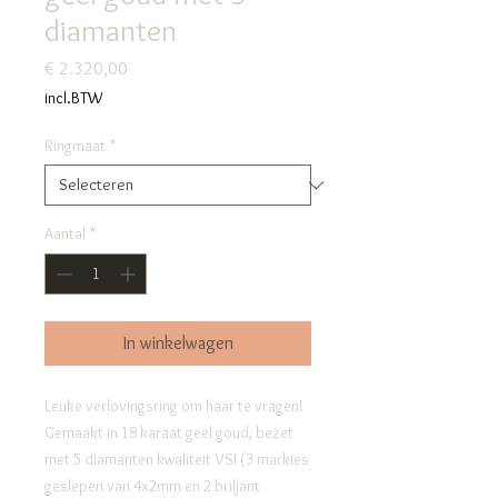
diamanten
Prijs
€ 2.320,00
incl.BTW
Ringmaat
*
Aantal
*
In winkelwagen
Leuke verlovingsring om haar te vragen!
Gemaakt in 18 karaat geel goud, bezet
met 5 diamanten kwaliteit VSI (3 markies
geslepen van 4x2mm en 2 briljant