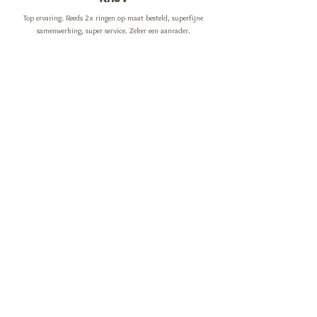
Top ervaring. Reeds 2x ringen op maat besteld, superfijne
samenwerking, super service. Zeker een aanrader.
Marjolein D
Mooie, originele juwelen aan een goede prijs. Snelle levering
ook. Top!
Jouw recensie schrijven kan via
Google
of
Facebook
GET SOCIAL
INFO