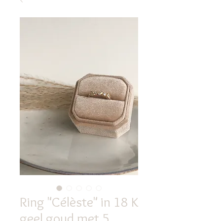
Ring "Célèste" in 18 K
geel goud met 5