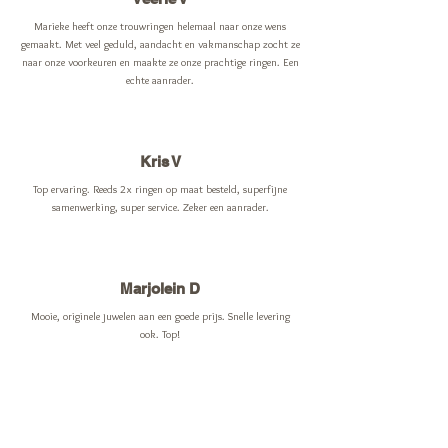
Marieke heeft onze trouwringen helemaal naar onze wens
gemaakt. Met veel geduld, aandacht en vakmanschap zocht ze
naar onze voorkeuren en maakte ze onze prachtige ringen. Een
echte aanrader.
Kris V
Top ervaring. Reeds 2x ringen op maat besteld, superfijne
samenwerking, super service. Zeker een aanrader.
Marjolein D
Mooie, originele juwelen aan een goede prijs. Snelle levering
ook. Top!
Jouw recensie schrijven kan via
Google
of