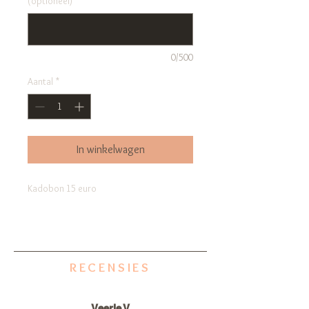
(optioneel)
0/500
Aantal
*
In winkelwagen
Kadobon 15 euro
RECENSIES
Veerle V